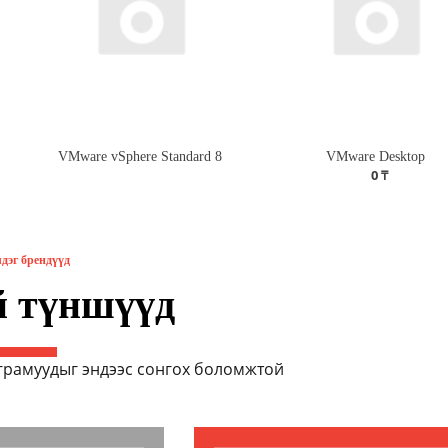
VMware vSphere Standard 8
VMware Desktop
0 ₸
дэг брендүүд
й түншүүд
грамуудыг эндээс сонгох боломжтой