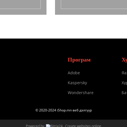
Програм
Х
Adobe
Яа
Kaspersky
Хү
Wondershare
Ба
© 2020-2024 iShop.mn веб дэлгүүр
Powered by
.
Create websites online