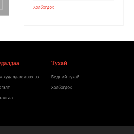
Холбогдох
удалдаа
Тухай
ж худалдаж авах вэ
Бидний тухай
ргэлт
Холбогдох
талгаа