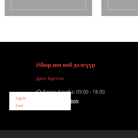
iShop.mn веб дэлгүүр
Данс бүртгэл
Даваа-Бямба: 09.00 - 18.00
Log In
Утас:
9050 8809
Cart