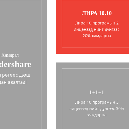
ЛИРА 10.10
Лира 10 програмын 2
лицензэд нийт дүнгээс
20% хямдарна
 Хямдрал
ershare
өгрөгөөс дээш
дан авалтад!
1+1+1
Лира 10 програмын 3
лицензэд нийт дүнгээс 30%
хямдарна