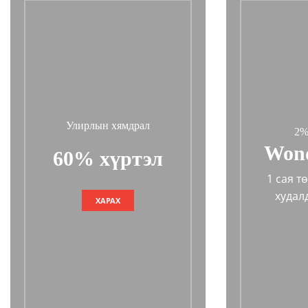
Улирлын хямдрал
2%
Wond
60% хүртэл
1 сая т
худал
ХАРАХ