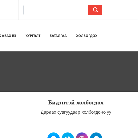
 АВАХ ВЭ
ХҮРГЭЛТ
БАТАЛГАА
ХОЛБОГДОХ
Бидэнтэй холбогдох
Дараах сувгуудаар холбогдоно уу