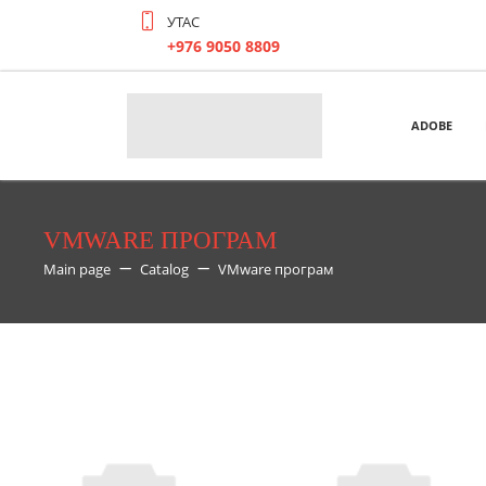
УТАС
+976 9050 8809
ADOBE
VMWARE ПРОГРАМ
Main page
Catalog
VMware програм