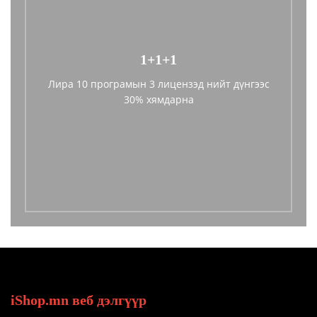
1+1+1
Лира 10 програмын 3 лицензэд нийт дүнгээс
30% хямдарна
iShop.mn веб дэлгүүр