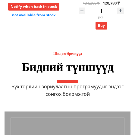
120,780 ₸
134,200 ₸
Notify when back in stock
not available from stock
pcs.
Buy
Шилдэг брендүүд
Бидний түншүүд
Бүх төрлийн зориулалтын програмуудыг эндээс
сонгох боломжтой