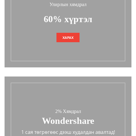
Улирлын хямдрал
60% хүртэл
ХАРАХ
2% Хямдрал
Wondershare
1 сая төгрөгөөс дээш худалдан авалтад!