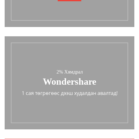
2% Хямдрал
Wondershare
1 сая төгрөгөөс дээш худалдан авалтад!