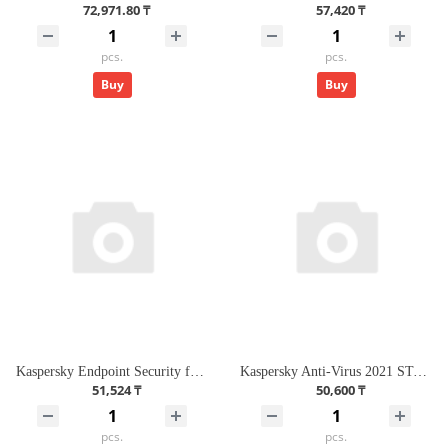
72,971.80 ₸
57,420 ₸
pcs.
pcs.
Buy
Buy
Kaspersky Endpoint Security for Business - Select. 1 50-99 Node 1 year Renewal License
Kaspersky Anti-Virus 2021 STAN and Caucasus Edition. 2- Desktop 1 year Renewal Retail Pack
51,524 ₸
50,600 ₸
pcs.
pcs.