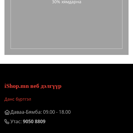
30% хямдарна
iShop.mn веб дэлгүүр
Данс бүртгэл
Даваа-Бямба: 09.00 - 18.00
Утас:
9050 8809