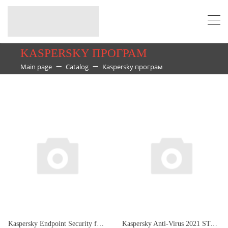
KASPERSKY ПРОГРАМ
Main page
Catalog
Kaspersky програм
Kaspersky Endpoint Security for Business - Select. 1 50-99 Node 1 year Base License
Kaspersky Anti-Virus 2021 STAN and Caucasus Edition. 2- Desktop 1 year Base Retail Pack