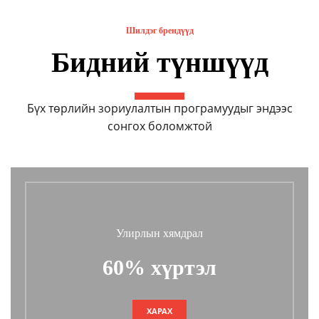
Шилдэг брендүүд
Бидний түншүүд
Бүх төрлийн зориулалтын програмуудыг эндээс
сонгох боломжтой
Улирлын хямдрал
60% хүртэл
ХАРАХ