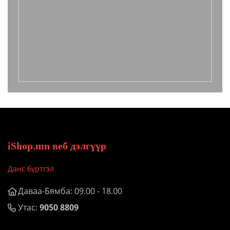
iShop.mn веб дэлгүүр
Данс бүртгэл
Даваа-Бямба: 09.00 - 18.00
Утас:
9050 8809