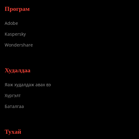
Програм
Adobe
Kaspersky
Wondershare
Худалдаа
Яаж худалдаж авах вэ
Хүргэлт
Баталгаа
Тухай